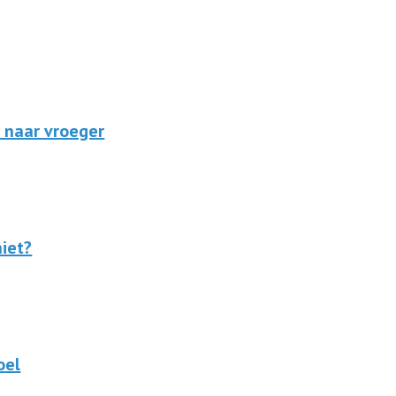
 naar vroeger
niet?
oel