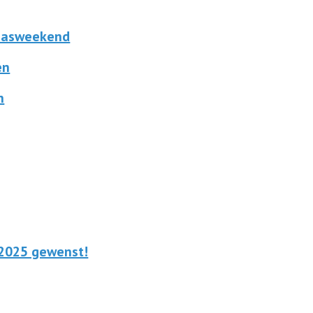
Paasweekend
en
n
 2025 gewenst!