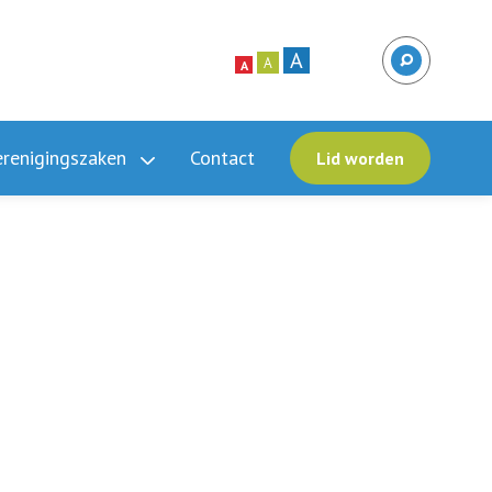
A
A
A
erenigingszaken
Contact
Lid worden