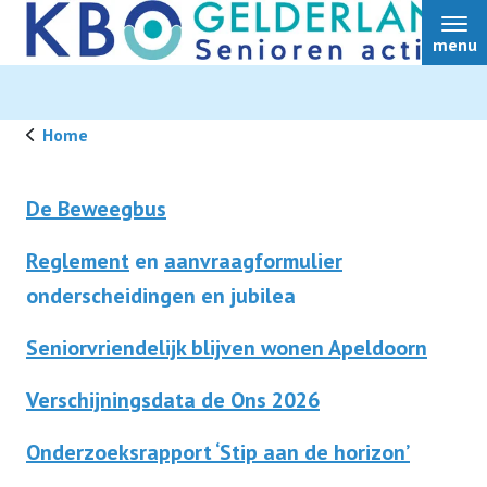
menu
Home
Home
De Beweegbus
Reglement
en
aanvraagformulier
Over ons
onderscheidingen en jubilea
Nieuws
Seniorvriendelijk blijven wonen Apeldoorn
Verschijningsdata de Ons 2026
Ledendiensten
Onderzoeksrapport ‘Stip aan de horizon’
Ledenvoordeel