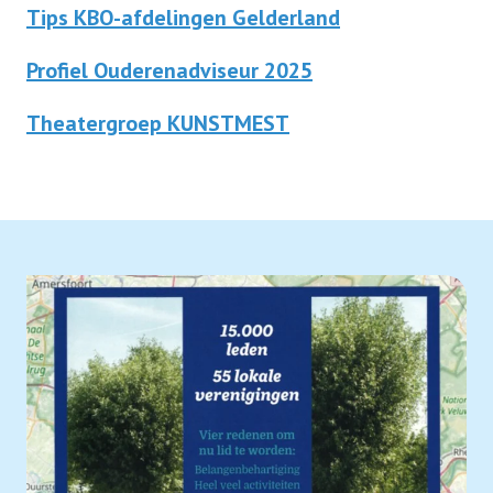
Tips KBO-afdelingen Gelderland
Verenigingszaken
Profiel Ouderenadviseur 2025
Theatergroep KUNSTMEST
Verenigingszaken
Contact
Afdelingen
Lid worden
Vereniging KBO Gelderland
Informatie voor afdelingen