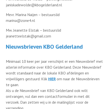
janiskadewolde@kbogelderland.nl
Mevr. Marina Naijen – bestuurslid
Verenigingszaken
marina@zone4.nl
Verenigingszaken
Mw. Jeanette Elstak – bestuurslid
Contact
jeanetteelstak@gmail.com
Afdelingen
Nieuwsbrieven KBO Gelderland
Lid worden
Vereniging KBO Gelderland
Minimaal 10 keer per jaar verschijnt er een Nieuwsbrief met
Informatie voor afdelingen
allerlei informatie over KBO Gelderland. Deze Nieuwsbrief
wordt standaard naar de lokale KBO afdelingen en
vrijwilligers gestuurd. Klik
HIER
om naar de Nieuwsbrieven
te gaan.
Als u de Nieuwsbrief van KBO Gelderland ook wilt
ontvangen, vul dan een contactformulier in met dit
verzoek. Dan zetten wij u in de mailinglijst voor de
verzending.