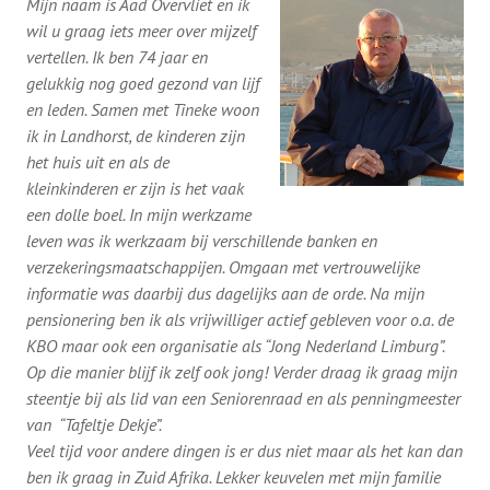
Mijn naam is Aad Overvliet en ik
wil u graag iets meer over mijzelf
vertellen. Ik ben 74 jaar en
gelukkig nog goed gezond van lijf
en leden. Samen met Tineke woon
ik in Landhorst, de kinderen zijn
het huis uit en als de
kleinkinderen er zijn is het vaak
een dolle boel. In mijn werkzame
leven was ik werkzaam bij verschillende banken en
verzekeringsmaatschappijen. Omgaan met vertrouwelijke
informatie was daarbij dus dagelijks aan de orde. Na mijn
pensionering ben ik als vrijwilliger actief gebleven voor o.a. de
KBO maar ook een organisatie als “Jong Nederland Limburg”.
Op die manier blijf ik zelf ook jong! Verder draag ik graag mijn
steentje bij als lid van een Seniorenraad en als penningmeester
van “Tafeltje Dekje”.
Veel tijd voor andere dingen is er dus niet maar als het kan dan
ben ik graag in Zuid Afrika. Lekker keuvelen met mijn familie