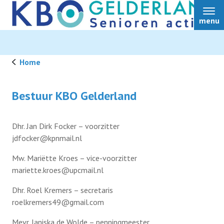
menu
Home
Home
Bestuur KBO Gelderland
Over ons
Dhr. Jan Dirk Focker – voorzitter
jdfocker@kpnmail.nl
Nieuws
Mw. Mariëtte Kroes – vice-voorzitter
mariette.kroes@upcmail.nl
Ledendiensten
Dhr. Roel Kremers – secretaris
roelkremers49@gmail.com
Ledenvoordeel
Mevr. Janiska de Wolde – penningmeester