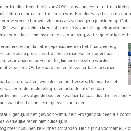
oneerden die alleen leeft van AOW, soms aangevuld met een klein p
mdat dit nu eenmaal niet de norm was. Moeder was thuis om voor 
 vrouw werkte bouwde zij soms als vrouw geen pensioen op. Ook e
r 1981 was gescheiden kreeg slechts 25% van het opgebouwde pens
echtgenoot daar tenminste mee akkoord ging, wat regelmatig niet h
veronderstelling dat alle gepensioneerden het financieel erg
En dat was nu precies wat de beste man van het openbaar
ting voor ouderen boven de 65, kinderen moeten worden
n al vroeg het OV te waarderen en blijven er later ook mee
 hartelijk om lachen, wensdenken heet zoiets. De bus die niet
ormatiebord de mededeling “geen actuele info” en dan
rdwenen. De volgende bus een kwartier te laat, dus drie kwartier w
niet wachten tot het een rijbewijs kan halen.
maal. Eigenlijk is het gewoon wat ik zelf vroeger ook deed als comm
e werkelijke reden niet duidelijk is.
og meer buslijnen te kunnen schrappen. Het zijn nu voornamelijk o