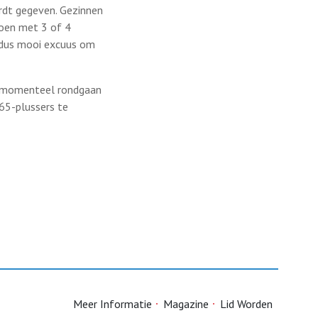
rdt gegeven. Gezinnen
doen met 3 of 4
, dus mooi excuus om
ie momenteel rondgaan
65-plussers te
Meer Informatie
Magazine
Lid Worden