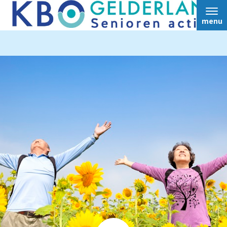
menu
Home
Over ons
Nieuws
Ledendiensten
Ledenvoordeel