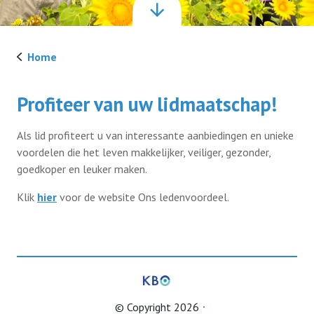
Verenigingszaken
Home
Verenigingszaken
Contact
Profiteer van uw lidmaatschap!
Afdelingen
Als lid profiteert u van interessante aanbiedingen en unieke
Lid worden
Vereniging KBO Gelderland
voordelen die het leven makkelijker, veiliger, gezonder,
goedkoper en leuker maken.
Informatie voor afdelingen
Klik
hier
voor de website Ons ledenvoordeel.
© Copyright 2026