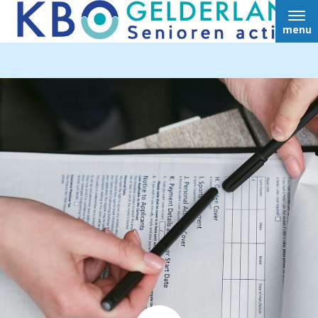
menu
Home
Over ons
Nieuws
Ledendiensten
Ledenvoordeel