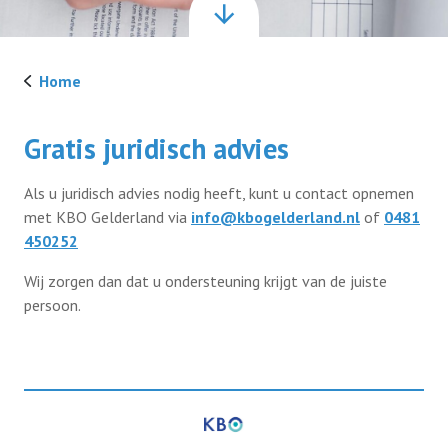
Verenigingszaken
Home
Verenigingszaken
Contact
Gratis juridisch advies
Afdelingen
Als u juridisch advies nodig heeft, kunt u contact opnemen
Lid worden
Vereniging KBO Gelderland
met KBO Gelderland via
info@kbogelderland.nl
of
0481
450252
Informatie voor afdelingen
Wij zorgen dan dat u ondersteuning krijgt van de juiste
persoon.