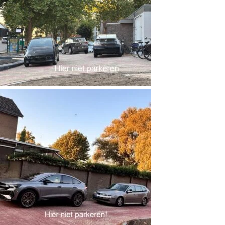
Verenigingszaken
Verenigingszaken
Contact
Afdelingen
Lid worden
Vereniging KBO Gelderland
Informatie voor afdelingen