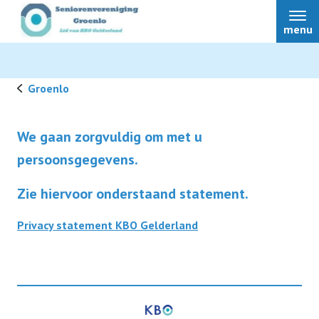
menu
Groenlo
Home
We gaan zorgvuldig om met u
persoonsgegevens.
KBO Groenlo
Zie hiervoor onderstaand statement.
Wie zijn wij
Activiteiten
Privacy statement KBO Gelderland
Onze statuten
Nieuws
Privacy
Over ons