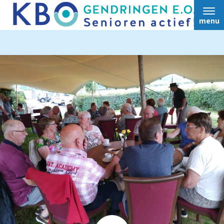
menu
Home
Activiteiten
Album
Bulletin
Bestuur