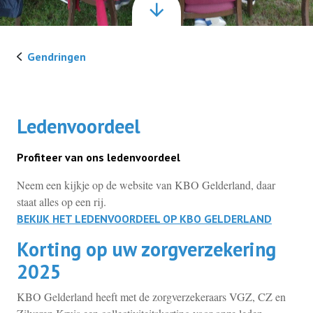
Over ons
Gendringen
Ledenvoordeel
Ledenvoordeel
Helpdesk
Profiteer van ons ledenvoordeel
Contact
Neem een kijkje op de website van KBO Gelderland, daar
staat alles op een rij.
BEKIJK HET LEDENVOORDEEL OP KBO GELDERLAND
Lid worden
Korting op uw zorgverzekering
2025
KBO Gelderland heeft met de zorgverzekeraars VGZ, CZ en