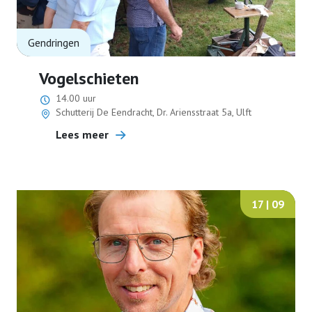
Over ons
Gendringen
Vogelschieten
Ledenvoordeel
14.00 uur
Schutterij De Eendracht, Dr. Ariensstraat 5a, Ulft
Helpdesk
Lees meer
Contact
17 | 09
Lid worden