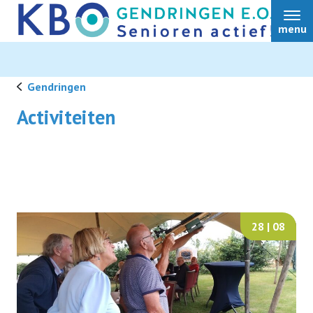
menu
Gendringen
Activiteiten
Home
Activiteiten
Album
28 | 08
Bulletin
Bestuur