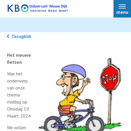
menu
Terugblik
Over ons
Het nieuwe
fietsen
Ons aanbod
Was het
onderwerp
van onze
Nu actueel
thema
middag op
Dinsdag 19
Belangrijkste voor jou?
Maart 2024
We willen
Terugblik